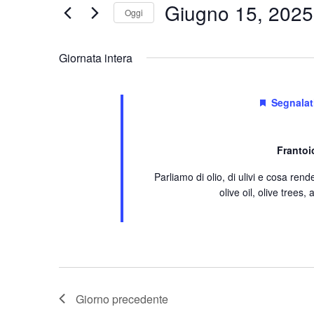
Giugno 15, 2025
Giugno
Oggi
Eventi
viste
per
15,
Navigazione
Parola
Giornata intera
Chiave.
2025
Segnalat
Frantoi
Parliamo di olio, di ulivi e cosa rend
olive oil, olive tree
Giorno precedente