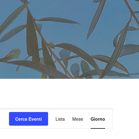
Evento
Cerca Eventi
Lista
Mese
Giorno
Viste
Navigazione