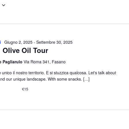
Seleziona
la
data.
i
Giugno 2, 2025
-
Settembre 30, 2025
Olive Oil Tour
o Pagliarulo
Via Roma 341, Fasano
e unico il nostro territorio. E si stuzzica qualcosa. Let's talk about
s, and our unique landscape. With some snacks. […]
€15